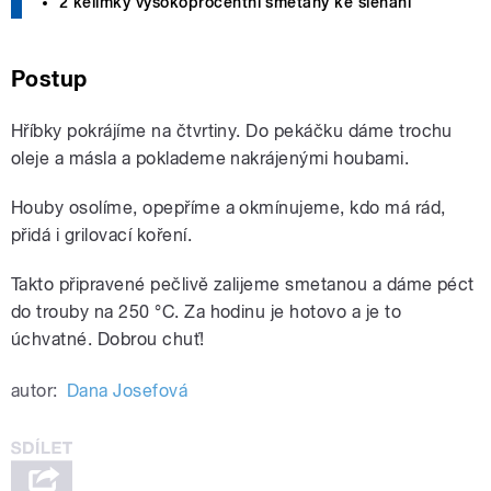
2 kelímky vysokoprocentní smetany ke šlehání
Postup
Hříbky pokrájíme na čtvrtiny. Do pekáčku dáme trochu
oleje a másla a poklademe nakrájenými houbami.
Houby osolíme, opepříme a okmínujeme, kdo má rád,
přidá i grilovací koření.
Takto připravené pečlivě zalijeme smetanou a dáme péct
do trouby na 250 °C. Za hodinu je hotovo a je to
úchvatné. Dobrou chuť!
autor:
Dana Josefová