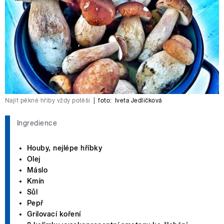
Najít pěkné hřiby vždy potěší
|
foto:
Iveta Jedličková
Ingredience
Houby, nejlépe hříbky
Olej
Máslo
Kmín
Sůl
Pepř
Grilovací koření