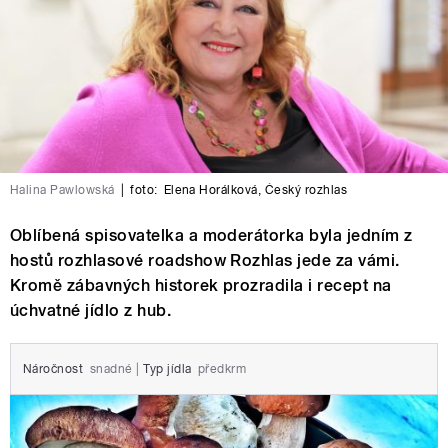
Halina Pawlowská
|
foto:
Elena Horálková
,
Český rozhlas
Oblíbená spisovatelka a moderátorka byla jedním z
hostů rozhlasové roadshow Rozhlas jede za vámi.
Kromě zábavných historek prozradila i recept na
úchvatné jídlo z hub.
Náročnost
snadné
|
Typ jídla
předkrm