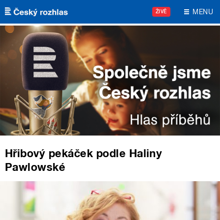
Přejít k hlavnímu obsahu
MENU
ŽIVĚ
Hřibový pekáček podle Haliny
Pawlowské