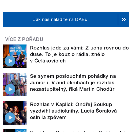
Jak nás naladíte na DABu
VÍCE Z POŘADU
Rozhlas jede za vámi: Z ucha rovnou do
duše. To je kouzlo rádia, znělo
v Čelákovicích
Se synem poslouchám pohádky na
Junioru. V audioknihách je rozhlas
nezastupitelný, říká Martin Chodúr
Rozhlas v Kaplici: Ondřej Soukup
vyzdvihl audioknihy, Lucia Šoralová
oslnila zpěvem