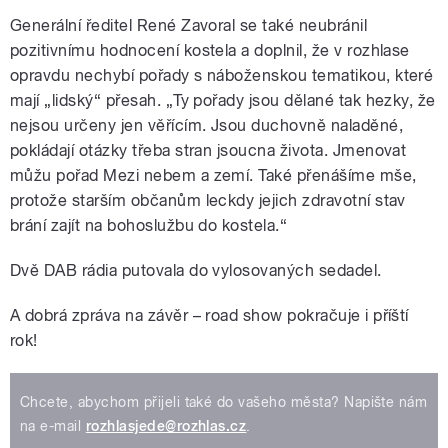
Generální ředitel René Zavoral se také neubránil
pozitivnímu hodnocení kostela a doplnil, že v rozhlase
opravdu nechybí pořady s náboženskou tematikou, které
mají „lidský“ přesah. „Ty pořady jsou dělané tak hezky, že
nejsou určeny jen věřícím. Jsou duchovně naladěné,
pokládají otázky třeba stran jsoucna života. Jmenovat
můžu pořad Mezi nebem a zemí. Také přenášíme mše,
protože starším občanům leckdy jejich zdravotní stav
brání zajít na bohoslužbu do kostela.“
Dvě DAB rádia putovala do vylosovaných sedadel.
A dobrá zpráva na závěr – road show pokračuje i příští
rok!
Chcete, abychom přijeli také do vašeho města? Napište nám
na e-mail
rozhlasjede@rozhlas.cz
.