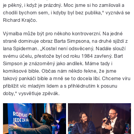
je pěkný, i když je prázdný. Moc jsme si ho zamilovali a
chodili bychom sem, i kdyby byl bez publika,“ vyznává se
Richard Krajčo.
Výmalba může být pro někoho kontroverzní. Na jedné
straně dominuje obraz Barta Simpsona, na druhé sjíždí z
lana Spiderman. „Kostel není odsvěcený. Nadále slouží
svému účelu, přestože byl od roku 1984 zavřený. Bart
Simpson je znázorněný jako andílek. Máme tady i
komiksové bible. Občas nám někdo řekne, že jsme
takový pankáči bible a mně se to docela líbí. Chceme víru
přiblížit víc mladým lidem a s přihlédnutím k posunu
doby,“ vysvětluje zpěvák.