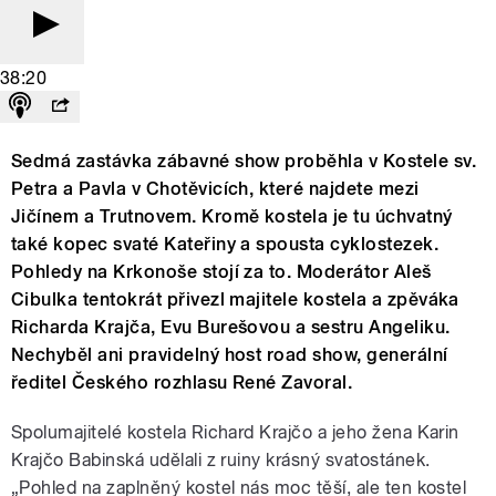
38:20
Sedmá zastávka zábavné show proběhla v Kostele sv.
Petra a Pavla v Chotěvicích, které najdete mezi
Jičínem a Trutnovem. Kromě kostela je tu úchvatný
také kopec svaté Kateřiny a spousta cyklostezek.
Pohledy na Krkonoše stojí za to. Moderátor Aleš
Cibulka tentokrát přivezl majitele kostela a zpěváka
Richarda Krajča, Evu Burešovou a sestru Angeliku.
Nechyběl ani pravidelný host road show, generální
ředitel Českého rozhlasu René Zavoral.
Spolumajitelé kostela Richard Krajčo a jeho žena Karin
Krajčo Babinská udělali z ruiny krásný svatostánek.
„Pohled na zaplněný kostel nás moc těší, ale ten kostel