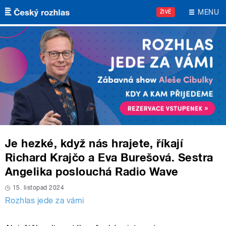
Přejít k hlavnímu obsahu
MENU
ŽIVĚ
Je hezké, když nás hrajete, říkají
Richard Krajčo a Eva Burešová. Sestra
Angelika poslouchá Radio Wave
15. listopad 2024
Rozhlas jede za vámi