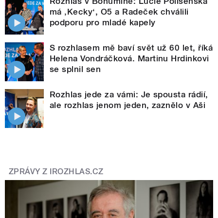
Rozhlas v Bohumíně: Lucie Polišenská
má ‚Kecky‘, O5 a Radeček chválili
podporu pro mladé kapely
S rozhlasem mě baví svět už 60 let, říká
Helena Vondráčková. Martinu Hrdinkovi
se splnil sen
Rozhlas jede za vámi: Je spousta rádií,
ale rozhlas jenom jeden, zaznělo v Aši
ZPRÁVY Z IROZHLAS.CZ