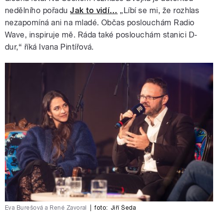
nedělního pořadu
Jak to vidí…
„Líbí se mi, že rozhlas
nezapomíná ani na mladé. Občas poslouchám Radio
Wave, inspiruje mě. Ráda také poslouchám stanici D-
dur,“ říká Ivana Pintířová.
Eva Burešová a René Zavoral
|
foto:
Jiří Šeda