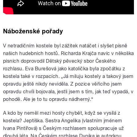
Náboženské pořady
V netradičním kostele byl zážitek natáčet i slyšet písně
našich hudebních hostů. Richarda Krajča navíc v několika
písních doprovodil Dětský pěvecký sbor Českého
rozhlasu. Eva Burešová jako katolička byla zpočátku z
kostela také v rozpacích. „Já miluju kostely a takový jsem
opravdu ještě nikdy neviděla. Z pozice věřícího jsem
opravdu chvíli bojovala, jestli jsem s tím, jak teď vypadá, v
pohodě. Ale je to tu opravdu nádherný.“
A kdo by neměl mezi hosty chybět, když se vysílá z
kostela? Jeptiška. Sestra Angelika (vlastním jménem
Ivana Pintířová) s Českým rozhlasem spolupracuje už
dlouhá léta. Na Českém rozhlase Dvojka je autorkou