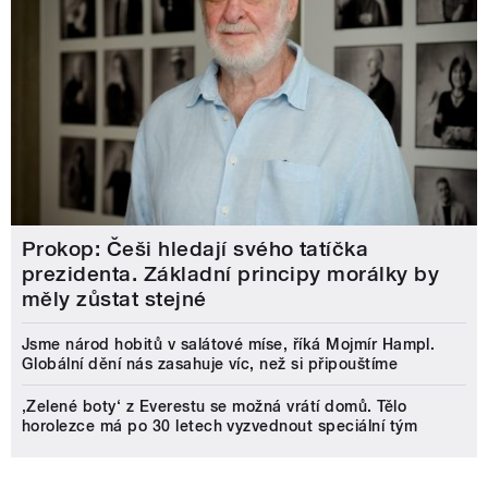
Prokop: Češi hledají svého tatíčka
prezidenta. Základní principy morálky by
měly zůstat stejné
Jsme národ hobitů v salátové míse, říká Mojmír Hampl.
Globální dění nás zasahuje víc, než si připouštíme
‚Zelené boty‘ z Everestu se možná vrátí domů. Tělo
horolezce má po 30 letech vyzvednout speciální tým