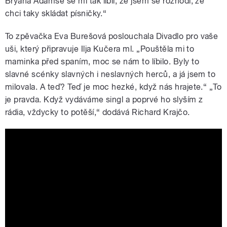
Bryana Adamse se mi tak líbil, že jsem se rozhodl, že
chci taky skládat písničky.“
To zpěvačka Eva Burešová poslouchala Divadlo pro vaše
uši, který připravuje Ilja Kučera ml. „Pouštěla mi to
maminka před spaním, moc se nám to líbilo. Byly to
slavné scénky slavných i neslavných herců, a já jsem to
milovala. A teď? Teď je moc hezké, když nás hrajete.“ „To
je pravda. Když vydáváme singl a poprvé ho slyším z
rádia, vždycky to potěší,“ dodává Richard Krajčo.
Rozhlas jede za vámi: Vystoupení
našich hostů v kostele v Chotěvicích