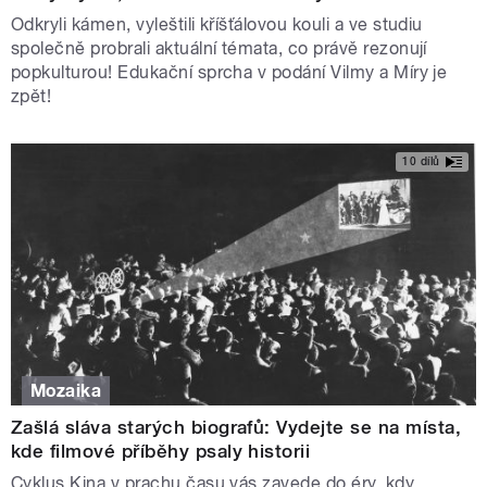
Odkryli kámen, vyleštili kříšťálovou kouli a ve studiu
společně probrali aktuální témata, co právě rezonují
popkulturou! Edukační sprcha v podání Vilmy a Míry je
zpět!
10 dílů
Mozaika
Zašlá sláva starých biografů: Vydejte se na místa,
kde filmové příběhy psaly historii
Cyklus Kina v prachu času vás zavede do éry, kdy