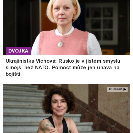
DVOJKA
Ukrajinistka Víchová: Rusko je v jistém smyslu
silnější než NATO. Pomoct může jen únava na
bojišti
40 minut