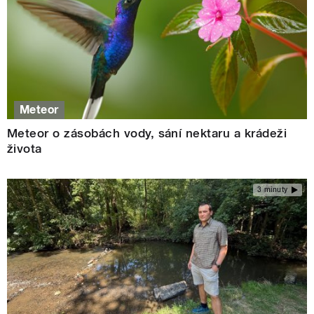
Meteor
Meteor o zásobách vody, sání nektaru a krádeži
života
3 minuty