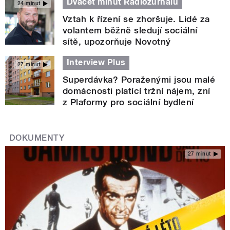
Dvacet minut Radiožurnálu
24 minut
Vztah k řízení se zhoršuje. Lidé za
volantem běžně sledují sociální
sítě, upozorňuje Novotný
Interview Plus
27 minut
Superdávka? Poraženými jsou malé
domácnosti platící tržní nájem, zní
z Plaformy pro sociální bydlení
DOKUMENTY
27 minut