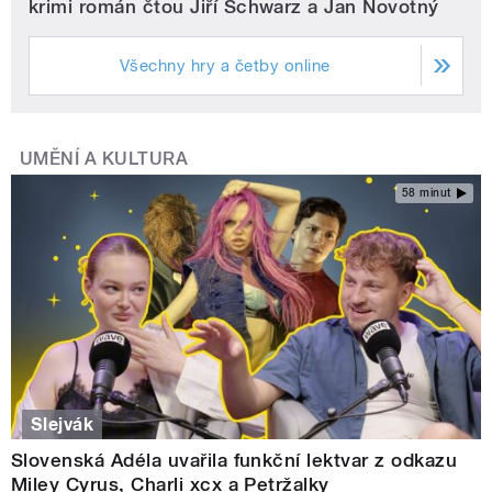
krimi román čtou Jiří Schwarz a Jan Novotný
Všechny hry a četby online
UMĚNÍ A KULTURA
58 minut
Slejvák
Slovenská Adéla uvařila funkční lektvar z odkazu
Miley Cyrus, Charli xcx a Petržalky