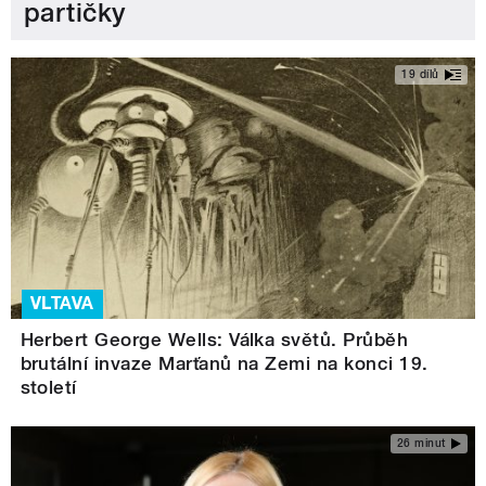
partičky
19 dílů
VLTAVA
Herbert George Wells: Válka světů. Průběh
brutální invaze Marťanů na Zemi na konci 19.
století
26 minut