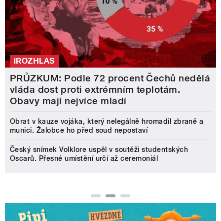
iROZHLAS
PRŮZKUM: Podle 72 procent Čechů nedělá
vláda dost proti extrémním teplotám.
Obavy mají nejvíce mladí
Obrat v kauze vojáka, který nelegálně hromadil zbraně a
munici. Žalobce ho před soud nepostaví
Český snímek Volklore uspěl v soutěži studentských
Oscarů. Přesné umístění určí až ceremoniál