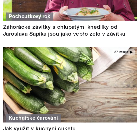
Pochoutkový rok
Záhorácké závitky s chlupatými knedlíky od
Jaroslava Sapíka jsou jako vepřo zelo v závitku
37 minut
Kuchařské čarování
Jak využít v kuchyni cuketu