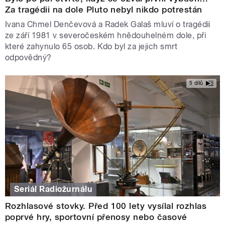
Za tragédii na dole Pluto nebyl nikdo potrestán
Ivana Chmel Denčevová a Radek Galaš mluví o tragédii
ze září 1981 v severočeském hnědouhelném dole, při
které zahynulo 65 osob. Kdo byl za jejich smrt
odpovědný?
5 dílů
Seriál Radiožurnálu
Rozhlasové stovky. Před 100 lety vysílal rozhlas
poprvé hry, sportovní přenosy nebo časové