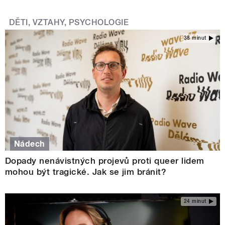
DĚTI, VZTAHY, PSYCHOLOGIE
38 minut
Nádech
Dopady nenávistných projevů proti queer lidem
mohou být tragické. Jak se jim bránit?
24 minut