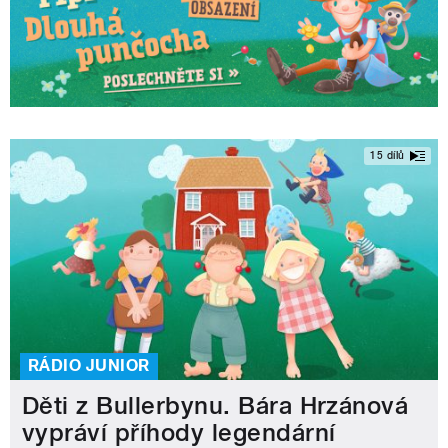
15 dílů
RÁDIO JUNIOR
Děti z Bullerbynu. Bára Hrzánová
vypráví příhody legendární