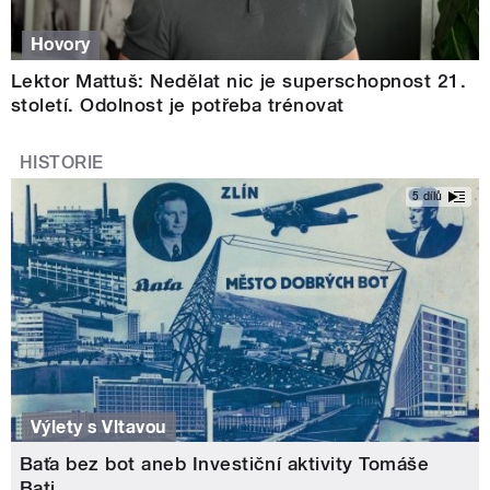
Hovory
Lektor Mattuš: Nedělat nic je superschopnost 21.
století. Odolnost je potřeba trénovat
HISTORIE
5 dílů
Výlety s Vltavou
Baťa bez bot aneb Investiční aktivity Tomáše
Bati