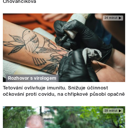
Chovančíková
24 minut
Rozhovor s virologem
Tetování ovlivňuje imunitu. Snižuje účinnost
očkování proti covidu, na chřipkové působí opačně
29 minut