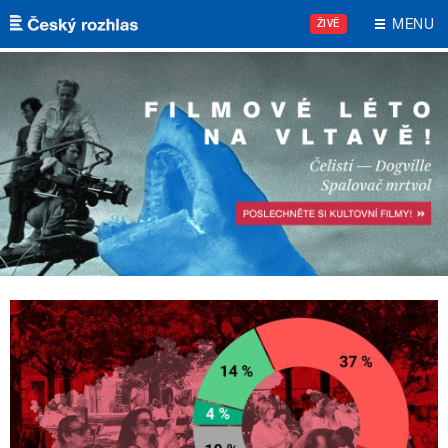
Přejít k hlavnímu obsahu
MENU
ŽIVĚ