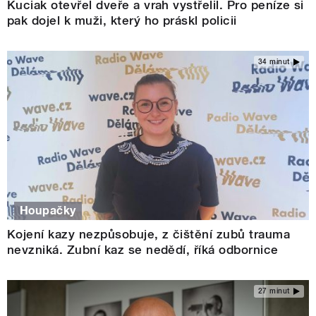
Kuciak otevřel dveře a vrah vystřelil. Pro peníze si
pak dojel k muži, který ho práskl policii
34 minut
Houpačky
Kojení kazy nezpůsobuje, z čištění zubů trauma
nevzniká. Zubní kaz se nedědí, říká odbornice
27 minut