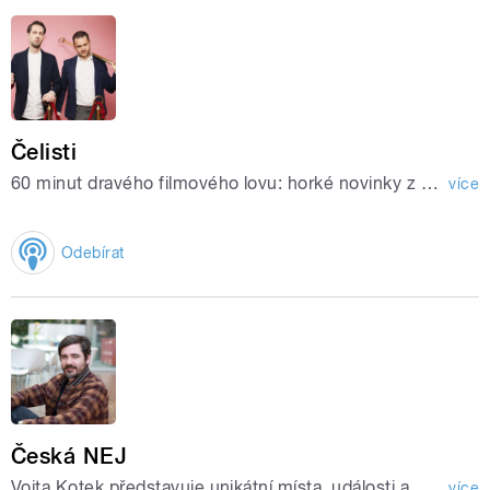
Čelisti
60 minut dravého filmového lovu: horké novinky z filmového oceánu, hlavní filmová událost týdne i drobný plankton aktuálního filmového dění.
více
Odebírat
Česká NEJ
Vojta Kotek představuje unikátní místa, události a osobnosti spojené s naší zemí.
více