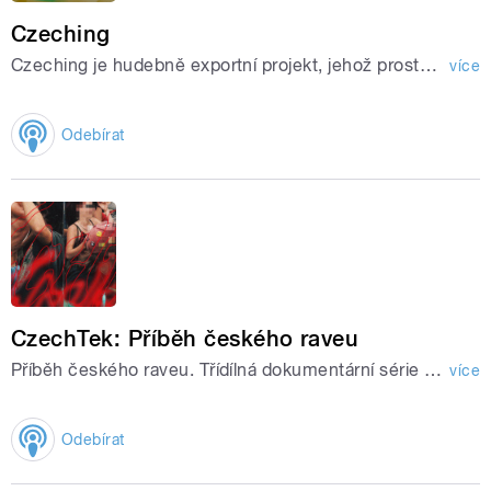
Czeching
Czeching je hudebně exportní projekt, jehož prostřednictvím stanice Českého rozhlasu Radio Wave podporuje progresivní kapely v jejich snaze prorazit na zahraniční pódia.
více
Odebírat
CzechTek: Příběh českého raveu
Příběh českého raveu. Třídílná dokumentární série Šimona Šafránka s hudbou od Pjoniho a sound designem od Ink Midgeta. Premiéra 28. července 2025.
více
Odebírat