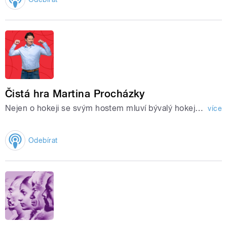
Čistá hra Martina Procházky
Nejen o hokeji se svým hostem mluví bývalý hokejista, olympijský vítěz z Nagana a čtyřnásobný mistr světa Martin Procházka.
více
Odebírat