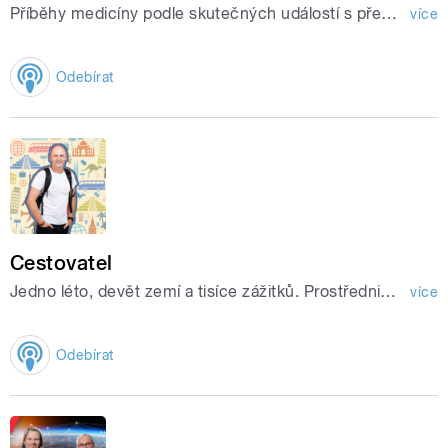
Příběhy medicíny podle skutečných událostí s předními lékaři Česka. Hlavní linkou pořadu jsou příběhy pacientů, jejich cesta k uzdravení pod dohledem ošetřujícího lékaře.
více
Odebírat
Cestovatel
Jedno léto, devět zemí a tisíce zážitků. Prostřednictvím rozhlasových vln se s námi vydáte do zemí, kam Češi rádi jezdí na letní dovolenou.
více
Odebírat