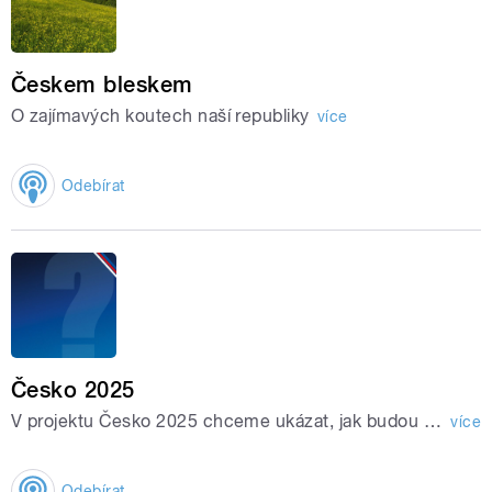
Českem bleskem
O zajímavých koutech naší republiky
více
Odebírat
Česko 2025
V projektu Česko 2025 chceme ukázat, jak budou politické strany a uskupení, které by se podle aktuálních průzkumů dostaly do sněmovny, řešit klíčové problémy Česka.
více
Odebírat