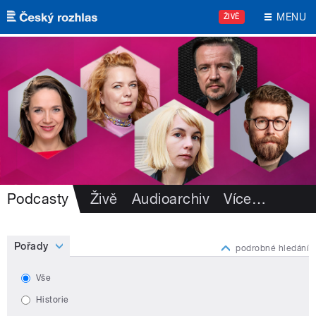
Přejít k hlavnímu obsahu
MENU
ŽIVĚ
Podcasty
Živě
Audioarchiv
Více
…
Pořady
podrobné hledání
Vše
Historie