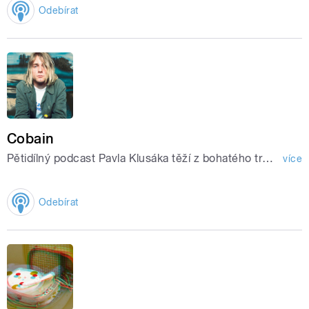
Odebírat
Cobain
Pětidílný podcast Pavla Klusáka těží z bohatého trsu příběhů a témat, které se vážou ke Kurtovi Cobainovi, jeho ženě Courtney Love a Nirvaně.
více
Odebírat