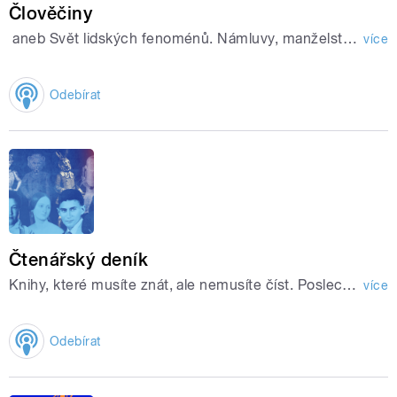
Člověčiny
aneb Svět lidských fenoménů. Námluvy, manželství, tanec, zdobení těla, používání peněz, jmána dětí... To jsou fenomény, které sdílejí všichni lidé napříč místem a časem.
více
Odebírat
Čtenářský deník
Knihy, které musíte znát, ale nemusíte číst. Poslechněte si klasická díla české literatury online.
více
Odebírat