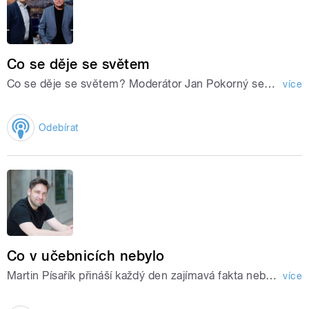
Co se děje se světem
Co se děje se světem? Moderátor Jan Pokorný se ptá odborníka na mezinárodní vztahy, bezpečnostního experta Vlastislava Břízy.
více
Odebírat
Co v učebnicích nebylo
Martin Písařík přináší každý den zajímavá fakta nebo nedávná odhalení z oblasti biologie, geografie, botaniky či českých reálií.
více