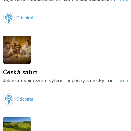
Odebírat
Česká satira
Jak v dnešním světě vytvořit úspěšný satirický pořad? Odpověď na tuto otázku hledají Ondřej Cihlář a Petr Prokop z divadelní skupiny Vosto5.
více
Odebírat