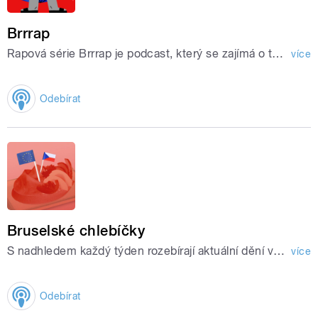
Brrrap
Rapová série Brrrap je podcast, který se zajímá o to, co se honí rapperům v hlavě, když nedrží mikrofon v ruce. Za jaké kariérní rozhodnutí by si rappeři nafackovali?
více
Odebírat
Bruselské chlebíčky
S nadhledem každý týden rozebírají aktuální dění v Evropské unii a přehledně servírují ty nejdůležitější události i zajímavosti ze zákulisí evropské politiky.
více
Odebírat