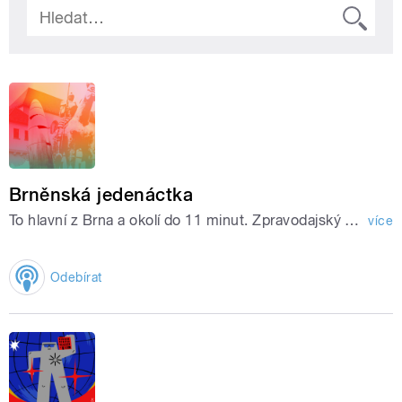
Brněnská jedenáctka
To hlavní z Brna a okolí do 11 minut. Zpravodajský souhrn Českého rozhlasu. Zprávy, které jste možná nestihli nebo se k vám přes algoritmy sociálních sítí nedostaly.
více
Odebírat