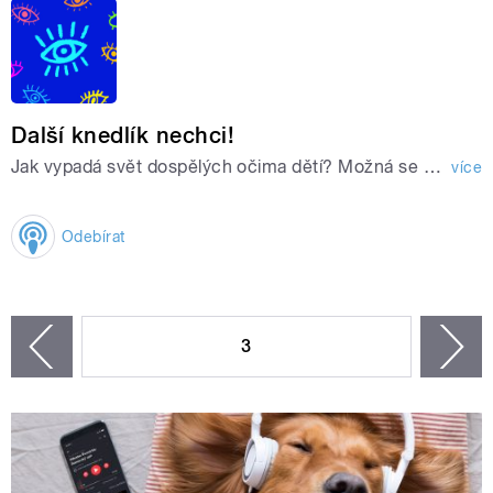
Další knedlík nechci!
Jak vypadá svět dospělých očima dětí? Možná se budete divit.
více
Odebírat
STRÁNKY
3
n
zí