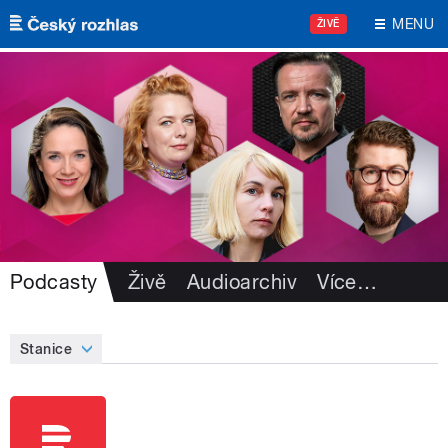
Přejít k hlavnímu obsahu
MENU
ŽIVĚ
Podcasty
Živě
Audioarchiv
Více
…
Stanice