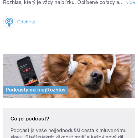
Rozhlas, který je vždy na blízku. Oblíbené pořady a hudba, kterou máte rádi.
více
Odebírat
Podcasty na mujRozhlas
Co je podcast?
Podcast je vaše nejjednodušší cesta k mluvenému
slovu. Stačí párkrát kliknout myší a každý nový díl