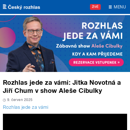
Přejít k hlavnímu obsahu
MENU
ŽIVĚ
Rozhlas jede za vámi: Jitka Novotná a
Jiří Chum v show Aleše Cibulky
9. červen 2025
Rozhlas jede za vámi