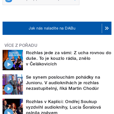
Jak nás naladíte na DABu
VÍCE Z POŘADU
Rozhlas jede za vámi: Z ucha rovnou do
duše. To je kouzlo rádia, znělo
v Čelákovicích
Se synem poslouchám pohádky na
Junioru. V audioknihách je rozhlas
nezastupitelný, říká Martin Chodúr
Rozhlas v Kaplici: Ondřej Soukup
vyzdvihl audioknihy, Lucia Šoralová
oslnila zpěvem