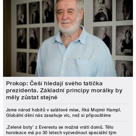
Prokop: Češi hledají svého tatíčka
prezidenta. Základní principy morálky by
měly zůstat stejné
Jsme národ hobitů v salátové míse, říká Mojmír Hampl.
Globální dění nás zasahuje víc, než si připouštíme
‚Zelené boty‘ z Everestu se možná vrátí domů. Tělo
horolezce má po 30 letech vyzvednout speciální tým