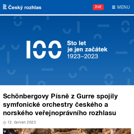
Přejít k hlavnímu obsahu
MENU
ŽIVĚ
Schönbergovy Písně z Gurre spojily
symfonické orchestry českého a
norského veřejnoprávního rozhlasu
12. červen 2023