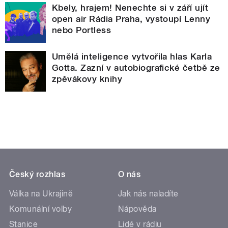
Kbely, hrajem! Nenechte si v září ujít
open air Rádia Praha, vystoupí Lenny
nebo Portless
Umělá inteligence vytvořila hlas Karla
Gotta. Zazní v autobiografické četbě ze
zpěvákovy knihy
Český rozhlas
O nás
Válka na Ukrajině
Jak nás naladíte
Komunální volby
Nápověda
Stanice
Lidé v rádiu