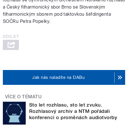
a Český filharmonický sbor Brno se Slovenským
filharmonickým sborem pod taktovkou šéfdirigenta
SOČRu Petra Popelky.
Jak nás naladíte na DABu
VÍCE O TÉMATU
Sto let rozhlasu, sto let zvuku.
Rozhlasový archiv a NTM pořádali
konferenci o proměnách audiotvorby