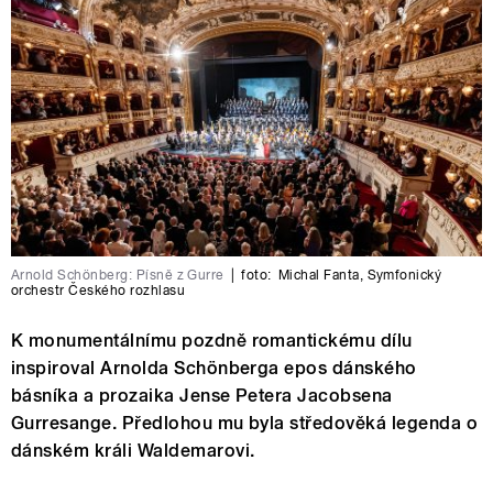
Arnold Schönberg: Písně z Gurre
|
foto:
Michal Fanta
,
Symfonický
orchestr Českého rozhlasu
K monumentálnímu pozdně romantickému dílu
inspiroval Arnolda Schönberga epos dánského
básníka a prozaika Jense Petera Jacobsena
Gurresange. Předlohou mu byla středověká legenda o
dánském králi Waldemarovi.