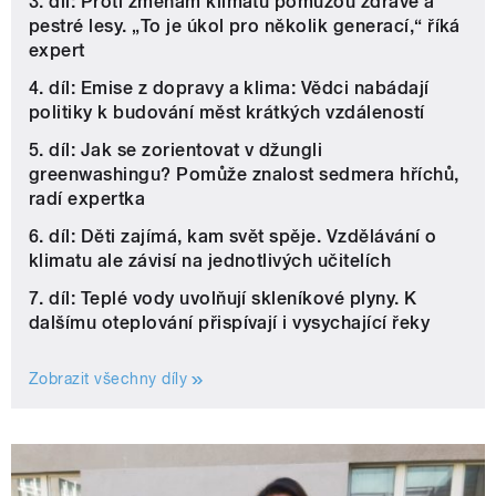
3. díl: Proti změnám klimatu pomůžou zdravé a
pestré lesy. „To je úkol pro několik generací,“ říká
expert
4. díl: Emise z dopravy a klima: Vědci nabádají
politiky k budování měst krátkých vzdáleností
5. díl: Jak se zorientovat v džungli
greenwashingu? Pomůže znalost sedmera hříchů,
radí expertka
6. díl: Děti zajímá, kam svět spěje. Vzdělávání o
klimatu ale závisí na jednotlivých učitelích
7. díl: Teplé vody uvolňují skleníkové plyny. K
dalšímu oteplování přispívají i vysychající řeky
Zobrazit všechny díly