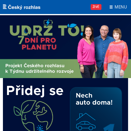
Přejít k hlavnímu obsahu
MENU
ŽIVĚ