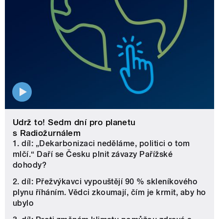
Udrž to! Sedm dní pro planetu
s Radiožurnálem
1. díl: „Dekarbonizaci neděláme, politici o tom
mlčí.“ Daří se Česku plnit závazy Pařížské
dohody?
2. díl: Přežvýkavci vypouštějí 90 % skleníkového
plynu říháním. Vědci zkoumají, čím je krmit, aby ho
ubylo