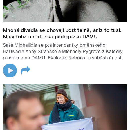
Mnohá divadla se chovají udržitelně, aniž to tuší.
Musí totiž šetřit, říká pedagožka DAMU
Saša Michailidis se ptá intendantky brněnského
HaDivadla Anny Stránské a Michaely Rýgrové z Katedry
produkce na DAMU. Ekologie, šetrnost a soběstačnost.